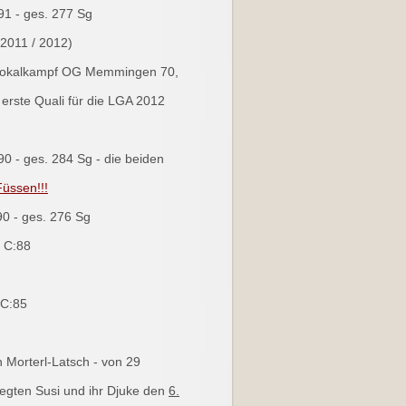
91 - ges. 277 Sg
(2011 / 2012)
Pokalkampf OG Memmingen 70,
e erste Quali für die LGA 2012
90 - ges. 284 Sg - die beiden
üssen!!!
90 - ges. 276 Sg
/ C:88
/ C:85
n Morterl-Latsch - von 29
legten Susi und ihr Djuke den
6.