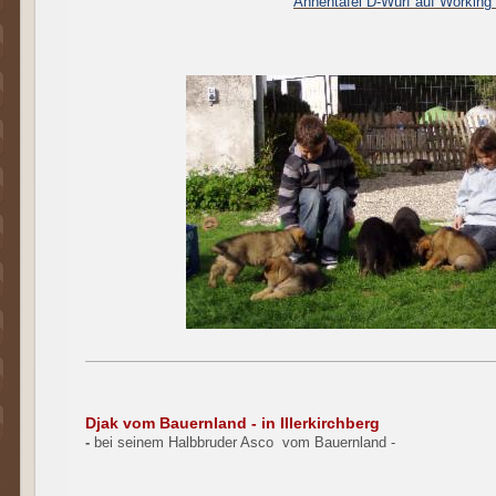
Ahnentafel D-Wurf auf Working
Djak vom Bauernland - in Illerkirchberg
-
bei seinem Halbbruder Asco vom Bauernland -