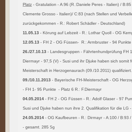
Platz
- Gratulation - A:96 (R.:Daniele Peres - Italien) / B:
Clemente Grosso - Italien)/ C:83 (nach Stellen und Verbe
zurückgekommen - R.: Robert Schädler - Deutschland)
11.05.13
- Körung auf Lebzeit - R.: Lothar Quoll - OG Kem
12.05.13
- FH 2 - OG Füssen- R.: Armbruster - 94 Punkte
26./27.10.13
- Landesgruppen - Fährtenhundprüfung FH 1 
Diermayr - 97,5 (V) - Susi und ihr Djuke haben sich somit 
Meisterschaft in Herzogenaurach (09./10.2011) qualifiziert
09./10.11.2013
- Bayerische FH-Meisterschaft - OG Herz
- FH 1- 95 Punkte - Platz 6 R.: F.Diermayr
04.05.2014
- FH 2 - OG Füssen - R.: Adolf Glaser - 97 Pun
Susi und Djuke haben nun ihre 2. Qualifikation für die LG -
24.05.2014
- OG Kaufbeuren - R.: Dirmayr - A:100 / B:93 /
- gesamt. 285
Sg