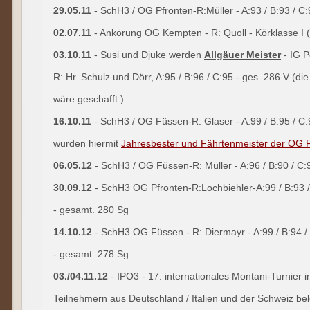
29.05.11
- SchH3 / OG Pfronten-R:Müller - A:93 / B:93 / C:
02.07.11
- Ankörung OG Kempten - R: Quoll - Körklasse I 
03.10.11
- Susi und Djuke werden
Allgäuer Meister
- IG 
R: Hr. Schulz und Dörr, A:95 / B:96 / C:95 - ges. 286 V (di
wäre geschafft )
16.10.11
- SchH3 / OG Füssen-R: Glaser - A:99 / B:95 / C:
wurden hiermit
Jahresbester und Fährtenmeister der OG F
06.05.12
- SchH3 / OG Füssen-R: Müller - A:96 / B:90 / C:
30.09.12
- SchH3 OG Pfronten-R:Lochbiehler-A:99 / B:93 
- gesamt. 280 Sg
14.10.12
- SchH3 OG Füssen - R: Diermayr - A:99 / B:94 
- gesamt. 278 Sg
03./04.11.12
- IPO3 - 17. internationales Montani-Turnier i
Teilnehmern aus Deutschland / Italien und der Schweiz be