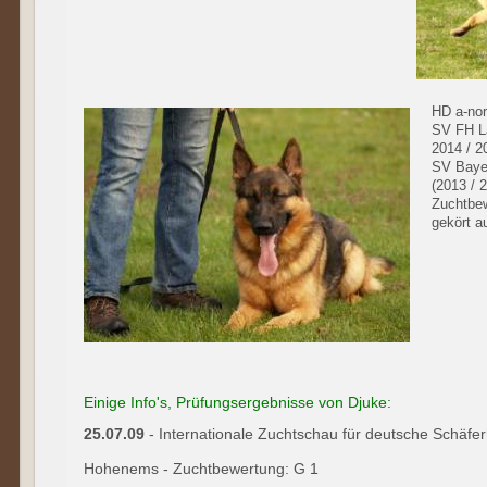
HD a-nor
SV FH L
2014 / 2
SV Baye
(2013 / 
Zuchtbew
gekört a
Einige Info's, Prüfungsergebnisse von Djuke:
25.07.09
- Internationale Zuchtschau für deutsche Schäf
Hohenems - Zuchtbewertung: G 1