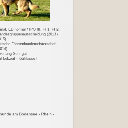
mal, ED normal / IPO III, FH1, FH2,
andesgruppenausscheidung (2013 /
015)
rische Fährtenhundemeisterschaft
2014)
ertung Sehr gut
uf Lebzeit - Körklasse I
erhunde am Bodensee - Rhein -