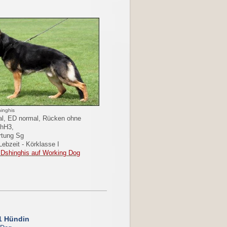
inghis
l, ED normal, Rücken ohne
chH3,
rtung Sg
Lebzeit - Körklasse I
 Dshinghis auf Working Dog
1 Hündin