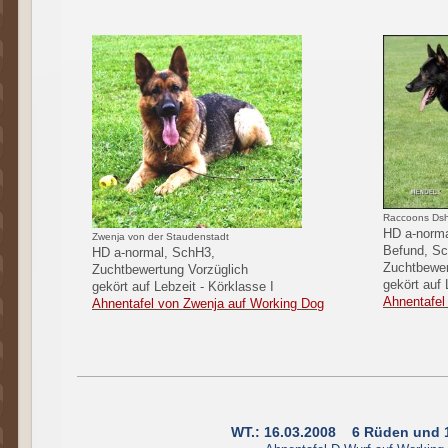
Raccoons Dsh
HD a-norma
Zwenja von der Staudenstadt
Befund, S
HD a-normal, SchH3,
Zuchtbewe
Zuchtbewertung Vorzüglich
gekört auf 
gekört auf Lebzeit - Körklasse I
Ahnentafel
Ahnentafel von Zwenja auf Working Dog
WT.: 16.03.2008 6 Rüden und 