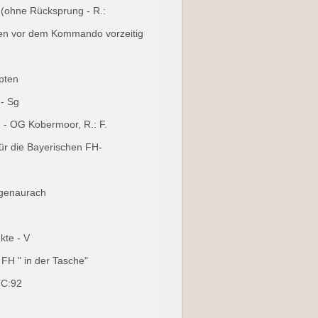
85 (ohne Rücksprung - R.:
llen vor dem Kommando vorzeitig
pten
 - Sg
- OG Kobermoor, R.: F.
für die Bayerischen FH-
.
ogenaurach
kte - V
 FH " in der Tasche"
 C:92